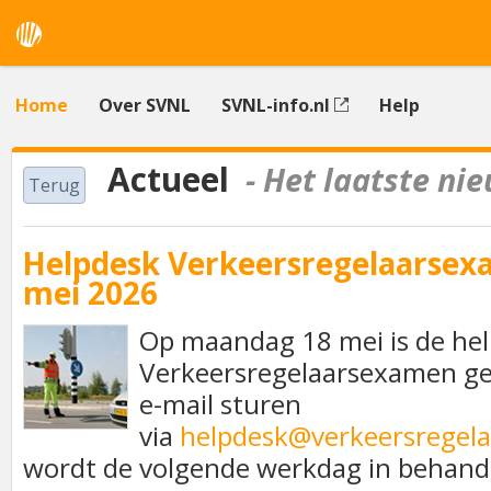
Home
Over SVNL
SVNL-info.nl
Help
Actueel
- Het laatste ni
Terug
Helpdesk Verkeersregelaarsex
mei 2026
Op maandag 18 mei is de he
Verkeersregelaarsexamen ge
e-mail sturen
via
helpdesk@verkeersregel
wordt de volgende werkdag in behan